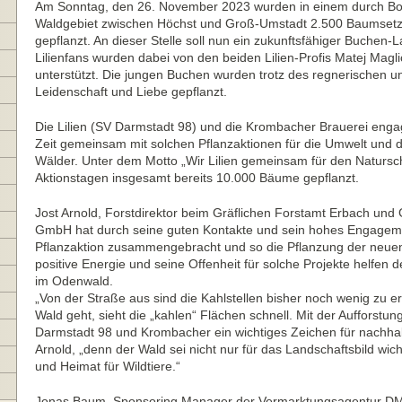
Am Sonntag, den 26. November 2023 wurden in einem durch Bo
Waldgebiet zwischen Höchst und Groß-Umstadt 2.500 Baumsetz
gepflanzt. An dieser Stelle soll nun ein zukunftsfähiger Buchen-
Lilienfans wurden dabei von den beiden Lilien-Profis Matej Magl
unterstützt. Die jungen Buchen wurden trotz des regnerischen un
Leidenschaft und Liebe gepflanzt.
Die Lilien (SV Darmstadt 98) und die Krombacher Brauerei engagi
Zeit gemeinsam mit solchen Pflanzaktionen für die Umwelt und d
Wälder. Unter dem Motto „Wir Lilien gemeinsam für den Natursc
Aktionstagen insgesamt bereits 10.000 Bäume gepflanzt.
Jost Arnold, Forstdirektor beim Gräflichen Forstamt Erbach und
GmbH hat durch seine guten Kontakte und sein hohes Engagement
Pflanzaktion zusammengebracht und so die Pflanzung der neue
positive Energie und seine Offenheit für solche Projekte helfen
im Odenwald.
„Von der Straße aus sind die Kahlstellen bisher noch wenig zu 
Wald geht, sieht die „kahlen“ Flächen schnell. Mit der Aufforstu
Darmstadt 98 und Krombacher ein wichtiges Zeichen für nachhalt
Arnold, „denn der Wald sei nicht nur für das Landschaftsbild wi
und Heimat für Wildtiere.“
Jonas Baum, Sponsoring Manager der Vermarktungsagentur DMS