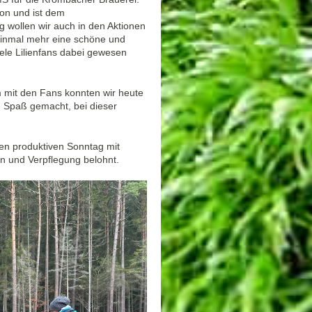
ion und ist dem
 wollen wir auch in den Aktionen
einmal mehr eine schöne und
viele Lilienfans dabei gewesen
m mit den Fans konnten wir heute
n Spaß gemacht, bei dieser
den produktiven Sonntag mit
 und Verpflegung belohnt.