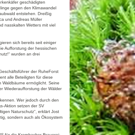
rkenkäfer geschädigten
linge gegen den Klimawandel
Laubwald entstehen. Dreißig
ica und Andreas Müller
d nasskalten Wetters mit viel
eren sich bereits seit einiger
ie Aufforstung der hessischen
hutz!“ wurden an drei
 Geschäftsführer der RuheForst
 alle Beteiligten für diese
n Waldbäume ermöglicht. Seine
 der Wiederaufforstung der Wälder
erkennen. Wer jedoch durch den
ngs-Aktion setzen der SV
igen Naturschutz“, erklärt Jost
chtig, sondern auch als Ökosystem
 für die Krombacher Brauerei: