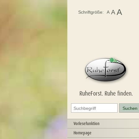
A
A
Schriftgröße:
A
RuheForst. Ruhe finden.
Vorlesefunktion
Homepage